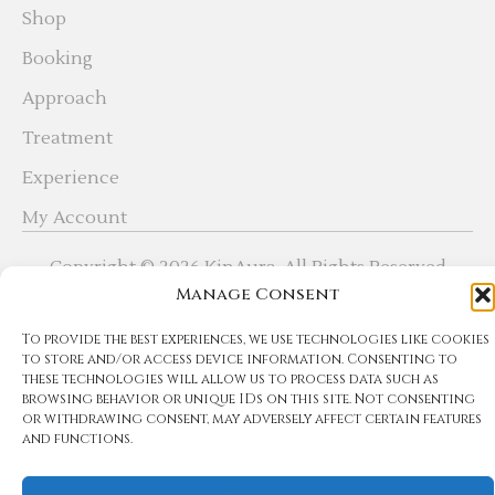
Shop
Booking
Approach
Treatment
Experience
My Account
Copyright © 2026 KinAura. All Rights Reserved
Priv
Manage Consent
Poli
To provide the best experiences, we use technologies like cookies
to store and/or access device information. Consenting to
Designed with
by
Local Growth
these technologies will allow us to process data such as
browsing behavior or unique IDs on this site. Not consenting
or withdrawing consent, may adversely affect certain features
and functions.