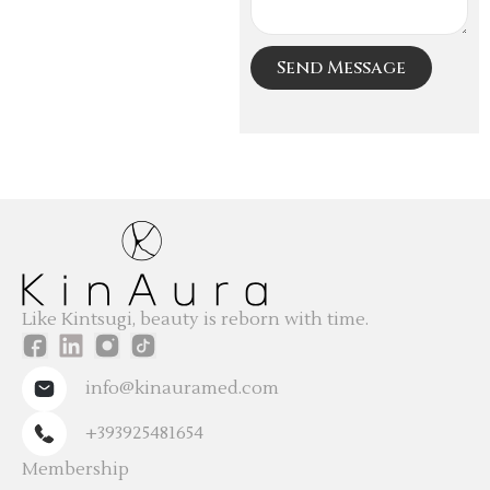
Send Message
Like Kintsugi, beauty is reborn with time.
info@kinauramed.com
+393925481654
Membership